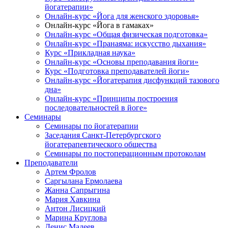
йогатерапии»
Онлайн-курс «Йога для женского здоровья»
Онлайн-курс «Йога в гамаках»
Онлайн-курс «Общая физическая подготовка»
Онлайн-курс «Пранаяма: искусство дыхания»
Курс «Прикладная наука»
Онлайн-курс «Основы преподавания йоги»
Курс «Подготовка преподавателей йоги»
Онлайн-курс «Йогатерапия дисфункций тазового
дна»
Онлайн-курс «Принципы построения
последовательностей в йоге»
Семинары
Семинары по йогатерапии
Заседания Санкт-Петербургского
йогатерапевтического общества
Семинары по постоперационным протоколам
Преподаватели
Артем Фролов
Саргылана Ермолаева
Жанна Сапрыгина
Мария Хавкина
Антон Лисицкий
Марина Круглова
Денис Мадеев