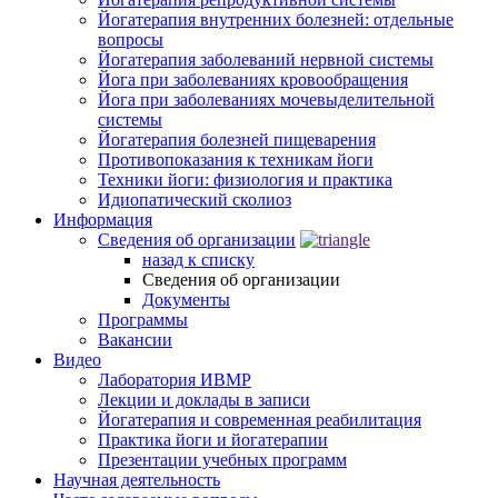
Йогатерапия внутренних болезней: отдельные
вопросы
Йогатерапия заболеваний нервной системы
Йога при заболеваниях кровообращения
Йога при заболеваниях мочевыделительной
системы
Йогатерапия болезней пищеварения
Противопоказания к техникам йоги
Техники йоги: физиология и практика
Идиопатический сколиоз
Информация
Сведения об организации
назад к списку
Сведения об организации
Документы
Программы
Вакансии
Видео
Лаборатория ИВМР
Лекции и доклады в записи
Йогатерапия и современная реабилитация
Практика йоги и йогатерапии
Презентации учебных программ
Научная деятельность