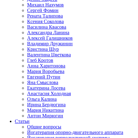
Михаил Нахумов
Сергей Фомин
Рената Талипова
Ксения Соколова
Василина Квасова
Александра Ланина
Алексей Галишников
Владимир Дружинин
Кристина Щур
Валентина Цветкова
Глеб Кротов
Анна Харитонова
Мария Воробьева
Евгений Путин
Яна Смыслова
Екатерина Лосева
Анастасия Холодная
Ольга Калина
Ирина Бердюгина
Мария Никитина
Антон Мирюгин
Статьи
Общие вопросы
Йогатерапия опорно-двигательного аппарата
Йогатерапия репродуктивной системы