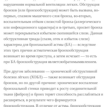
нарушениям нормальной вентиляции легких. Обструкция
бронхов (или бронхообструкция) может быть вызвана, во-
первых, спазмом мышечного слоя бронха, во-вторых,
воспалительным отёком слизистой бронха (аллергического
или инфекционного характера) и в-третьих, просвет бронха
может перекрываться избытком скопившейся слизи. Данная
обструктивная триада (спазм, отек и избыток слизи)
характерна для бронхиальной астмы (БА) — вследствие
этих трех причин астматическая бронхообструкция
возникает во время приступа, а затем исчезает — то есть
при БА бронхообструкция являетсяобратимымявлением.
При другом заболевании — хронической обструктивной
болезни лёгких (ХОБЛ) — также возникает обструкция
бронхов, но по другой причине: хроническое воспаление
бронхиальной стенки приводит к росту соединительной
ткани (фиброзу) и бронх теряет способность расслабляться и
расширяться, в результате чего формируется
бронхообструкция. В отличие от астмы, бронхообструкция