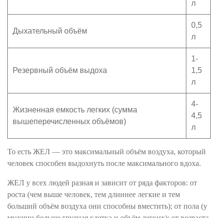
л
0,5
Дыхательный объём
л
1-
Резервный объём выдоха
1,5
л
4-
Жизненная емкость легких (сумма
4,5
вышеперечисленных объёмов)
л
То есть ЖЕЛ — это максимальный объём воздуха, который
человек способен выдохнуть после максимального вдоха.
ЖЕЛ у всех людей разная и зависит от ряда факторов: от
роста (чем выше человек, тем длиннее легкие и тем
больший объём воздуха они способны вместить); от пола (у
мужчин больше грудная клетка и объём легких); от возраста