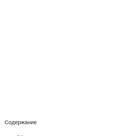
КРАТКИЙ ОБЗОР
ПОНЯТИЙ
ДИАГНОСТИКИ И
ПАТОЛОГИИ ОРГАНОВ
ДЫХАНИЯ
Автор статьи:
Артем Фролов
30.01.2021
Содержание