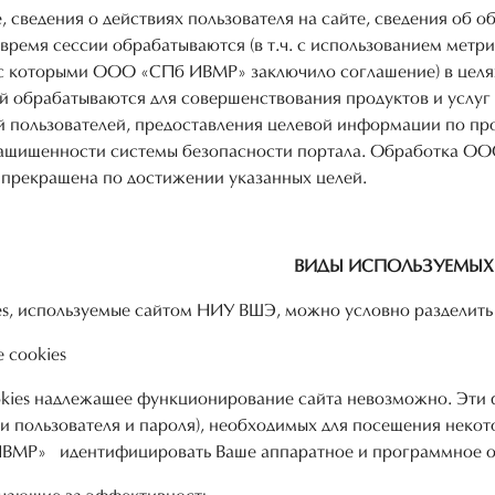
, сведения о действиях пользователя на сайте, сведения об 
и время сессии обрабатываются (в т.ч. с использованием метр
 с которыми ООО «СПб ИВМР» заключило соглашение) в целях
ей обрабатываются для совершенствования продуктов и усл
й пользователей, предоставления целевой информации по пр
ащищенности системы безопасности портала. Обработка О
т прекращена по достижении указанных целей.
ВИДЫ ИСПОЛЬЗУЕМЫХ 
s, используемые сайтом НИУ ВШЭ, можно условно разделить 
 cookies
okies надлежащее функционирование сайта невозможно. Эти
и пользователя и пароля), необходимых для посещения некот
МР» идентифицировать Ваше аппаратное и программное обе