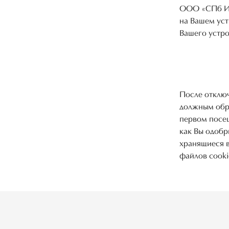
ООО «СПб ИВ
на Вашем уст
Вашего устро
После отключ
должным обра
первом посещ
как Вы одобр
хранящиеся 
файлов cooki