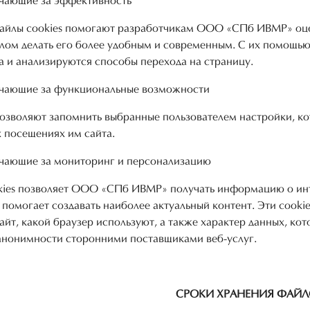
ечающие за эффективность
айлы cookies помогают разработчикам ООО «СПб ИВМР» оцен
елом делать его более удобным и современным. С их помощь
а и анализируются способы перехода на страницу.
вечающие за функциональные возможности
позволяют запомнить выбранные пользователем настройки, к
 посещениях им сайта.
ечающие за мониторинг и персонализацию
kies позволяет ООО «СПб ИВМР» получать информацию о инт
s помогает создавать наиболее актуальный контент. Эти cooki
айт, какой браузер используют, а также характер данных, ко
анонимности сторонними поставщиками веб-услуг.
СРОКИ ХРАНЕНИЯ ФАЙЛ