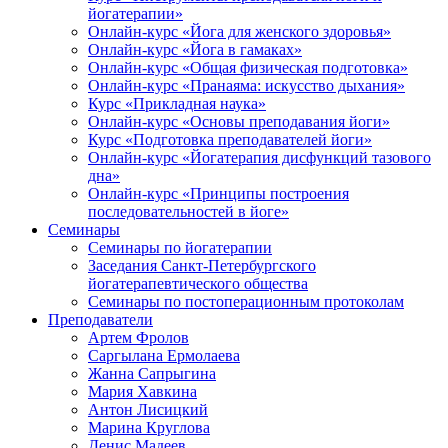
йогатерапии»
Онлайн-курс «Йога для женского здоровья»
Онлайн-курс «Йога в гамаках»
Онлайн-курс «Общая физическая подготовка»
Онлайн-курс «Пранаяма: искусство дыхания»
Курс «Прикладная наука»
Онлайн-курс «Основы преподавания йоги»
Курс «Подготовка преподавателей йоги»
Онлайн-курс «Йогатерапия дисфункций тазового
дна»
Онлайн-курс «Принципы построения
последовательностей в йоге»
Семинары
Семинары по йогатерапии
Заседания Санкт-Петербургского
йогатерапевтического общества
Семинары по постоперационным протоколам
Преподаватели
Артем Фролов
Саргылана Ермолаева
Жанна Сапрыгина
Мария Хавкина
Антон Лисицкий
Марина Круглова
Денис Мадеев