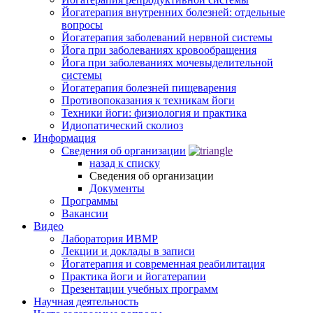
Йогатерапия внутренних болезней: отдельные
вопросы
Йогатерапия заболеваний нервной системы
Йога при заболеваниях кровообращения
Йога при заболеваниях мочевыделительной
системы
Йогатерапия болезней пищеварения
Противопоказания к техникам йоги
Техники йоги: физиология и практика
Идиопатический сколиоз
Информация
Сведения об организации
назад к списку
Сведения об организации
Документы
Программы
Вакансии
Видео
Лаборатория ИВМР
Лекции и доклады в записи
Йогатерапия и современная реабилитация
Практика йоги и йогатерапии
Презентации учебных программ
Научная деятельность