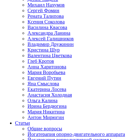
Михаил Нахумов
Сергей Фомин
Рената Талипова
Ксения Соколова
Василина Квасова
Александра Ланина
Алексей Галишников
Владимир Дружинин
Кристина Щур
Валентина Цветкова
Глеб Кротов
Анна Харитонова
Мария Воробьева
Евгений Путин
Яна Смыслова
Екатерина Лосева
Анастасия Холодная
Ольга Калина
Ирина Бердюгина
Мария Никитина
Антон Мирюгин
Статьи
Общие вопросы
Йогатерапия опорно-двигательного аппарата
Йогатерапия репродуктивной системы