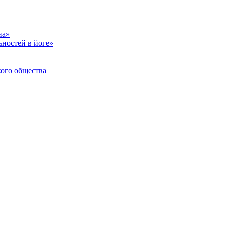
на»
ностей в йоге»
кого общества