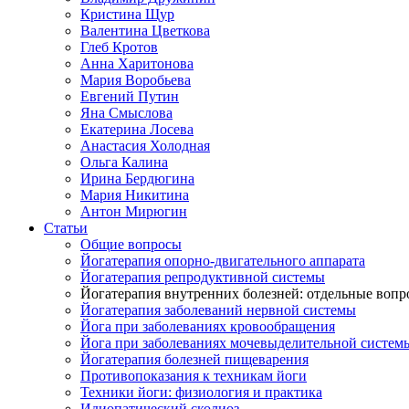
Кристина Щур
Валентина Цветкова
Глеб Кротов
Анна Харитонова
Мария Воробьева
Евгений Путин
Яна Смыслова
Екатерина Лосева
Анастасия Холодная
Ольга Калина
Ирина Бердюгина
Мария Никитина
Антон Мирюгин
Статьи
Общие вопросы
Йогатерапия опорно-двигательного аппарата
Йогатерапия репродуктивной системы
Йогатерапия внутренних болезней: отдельные воп
Йогатерапия заболеваний нервной системы
Йога при заболеваниях кровообращения
Йога при заболеваниях мочевыделительной систем
Йогатерапия болезней пищеварения
Противопоказания к техникам йоги
Техники йоги: физиология и практика
Идиопатический сколиоз