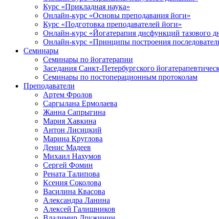
Курс «Прикладная наука»
Онлайн-курс «Основы преподавания йоги»
Курс «Подготовка преподавателей йоги»
Онлайн-курс «Йогатерапия дисфункций тазового д
Онлайн-курс «Принципы построения последователь
Семинары
Семинары по йогатерапии
Заседания Санкт-Петербургского йогатерапевтичес
Семинары по постоперационным протоколам
Преподаватели
Артем Фролов
Саргылана Ермолаева
Жанна Сапрыгина
Мария Хавкина
Антон Лисицкий
Марина Круглова
Денис Мадеев
Михаил Нахумов
Сергей Фомин
Рената Талипова
Ксения Соколова
Василина Квасова
Александра Ланина
Алексей Галишников
Владимир Дружинин