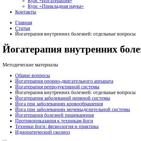
Курс «Йогатерапия»
Курс «Прикладная наука»
Контакты
Главная
Статьи
Йогатерапия внутренних болезней: отдельные вопросы
Йогатерапия внутренних боле
Методические материалы
Общие вопросы
Йогатерапия опорно-двигательного аппарата
Йогатерапия репродуктивной системы
Йогатерапия внутренних болезней: отдельные вопросы
Йогатерапия заболеваний нервной системы
Йога при заболеваниях кровообращения
Йога при заболеваниях мочевыделительной системы
Йогатерапия болезней пищеварения
Противопоказания к техникам йоги
Техники йоги: физиология и практика
Идиопатический сколиоз