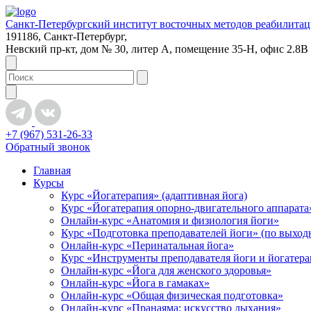
Санкт-Петербургский институт восточных методов реабилита
191186, Санкт-Петербург,
Невский пр-кт, дом № 30, литер А, помещение 35-Н, офис 2.8В
+7 (967) 531-26-33
Обратный звонок
Главная
Курсы
Курс «Йогатерапия» (адаптивная йога)
Курс «Йогатерапия опорно-двигательного аппарата
Онлайн-курс «Анатомия и физиология йоги»
Курс «Подготовка преподавателей йоги» (по выхо
Онлайн-курс «Перинатальная йога»
Курс «Инструменты преподавателя йоги и йогатер
Онлайн-курс «Йога для женского здоровья»
Онлайн-курс «Йога в гамаках»
Онлайн-курс «Общая физическая подготовка»
Онлайн-курс «Пранаяма: искусство дыхания»