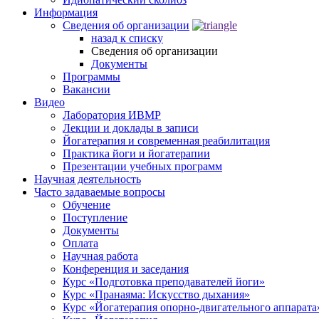
Информация
Сведения об организации
назад к списку
Сведения об организации
Документы
Программы
Вакансии
Видео
Лаборатория ИВМР
Лекции и доклады в записи
Йогатерапия и современная реабилитация
Практика йоги и йогатерапии
Презентации учебных программ
Научная деятельность
Часто задаваемые вопросы
Обучение
Поступление
Документы
Оплата
Научная работа
Конференция и заседания
Курс «Подготовка преподавателей йоги»
Курс «Пранаяма: Искусство дыхания»
Курс «Йогатерапия опорно-двигательного аппарата