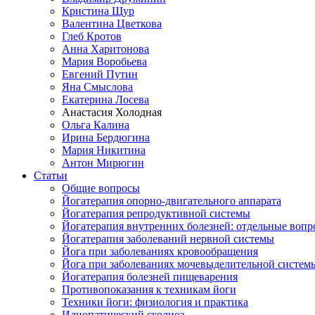
Кристина Щур
Валентина Цветкова
Глеб Кротов
Анна Харитонова
Мария Воробьева
Евгений Путин
Яна Смыслова
Екатерина Лосева
Анастасия Холодная
Ольга Калина
Ирина Бердюгина
Мария Никитина
Антон Мирюгин
Статьи
Общие вопросы
Йогатерапия опорно-двигательного аппарата
Йогатерапия репродуктивной системы
Йогатерапия внутренних болезней: отдельные воп
Йогатерапия заболеваний нервной системы
Йога при заболеваниях кровообращения
Йога при заболеваниях мочевыделительной систем
Йогатерапия болезней пищеварения
Противопоказания к техникам йоги
Техники йоги: физиология и практика
Идиопатический сколиоз