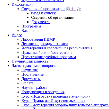
Информация
Сведения об организации
назад к списку
Сведения об организации
Документы
Программы
Вакансии
Видео
Лаборатория ИВМР
Лекции и доклады в записи
Йогатерапия и современная реабилитация
Практика йоги и йогатерапии
Презентации учебных программ
Научная деятельность
Часто задаваемые вопросы
Обучение
Поступление
Документы
Оплата
Научная работа
Конференция и заседания
Курс «Подготовка преподавателей йоги»
Курс «Пранаяма: Искусство дыхания»
Курс «Йогатерапия опорно-двигательного аппарата