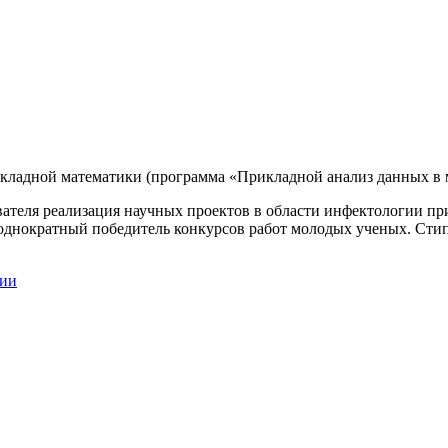
кладной математики (программа «Прикладной анализ данных в м
сследователя реализация научных проектов в области инфекто
тный победитель конкурсов работ молодых ученых. Стипен
ции