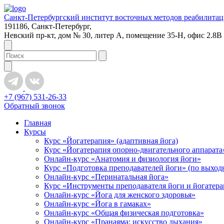
Санкт-Петербургский институт восточных методов реабилита
191186, Санкт-Петербург,
Невский пр-кт, дом № 30, литер А, помещение 35-Н, офис 2.8В
+7 (967) 531-26-33
Обратный звонок
Главная
Курсы
Курс «Йогатерапия» (адаптивная йога)
Курс «Йогатерапия опорно-двигательного аппарата
Онлайн-курс «Анатомия и физиология йоги»
Курс «Подготовка преподавателей йоги» (по выхо
Онлайн-курс «Перинатальная йога»
Курс «Инструменты преподавателя йоги и йогатер
Онлайн-курс «Йога для женского здоровья»
Онлайн-курс «Йога в гамаках»
Онлайн-курс «Общая физическая подготовка»
Онлайн-курс «Пранаяма: искусство дыхания»