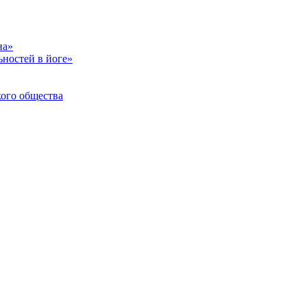
на»
ностей в йоге»
кого общества