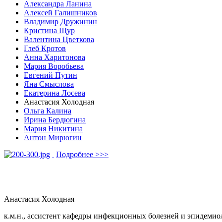
Александра Ланина
Алексей Галишников
Владимир Дружинин
Кристина Щур
Валентина Цветкова
Глеб Кротов
Анна Харитонова
Мария Воробьева
Евгений Путин
Яна Смыслова
Екатерина Лосева
Анастасия Холодная
Ольга Калина
Ирина Бердюгина
Мария Никитина
Антон Мирюгин
Подробнее >>>
Анастасия Холодная
к.м.н., ассистент кафедры инфекционных болезней и эпидеми