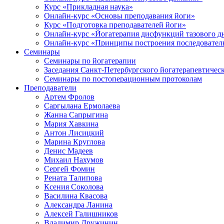
Курс «Прикладная наука»
Онлайн-курс «Основы преподавания йоги»
Курс «Подготовка преподавателей йоги»
Онлайн-курс «Йогатерапия дисфункций тазового д
Онлайн-курс «Принципы построения последователь
Семинары
Семинары по йогатерапии
Заседания Санкт-Петербургского йогатерапевтичес
Семинары по постоперационным протоколам
Преподаватели
Артем Фролов
Саргылана Ермолаева
Жанна Сапрыгина
Мария Хавкина
Антон Лисицкий
Марина Круглова
Денис Мадеев
Михаил Нахумов
Сергей Фомин
Рената Талипова
Ксения Соколова
Василина Квасова
Александра Ланина
Алексей Галишников
Владимир Дружинин