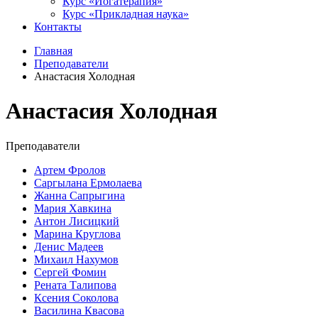
Курс «Йогатерапия»
Курс «Прикладная наука»
Контакты
Главная
Преподаватели
Анастасия Холодная
Анастасия Холодная
Преподаватели
Артем Фролов
Саргылана Ермолаева
Жанна Сапрыгина
Мария Хавкина
Антон Лисицкий
Марина Круглова
Денис Мадеев
Михаил Нахумов
Сергей Фомин
Рената Талипова
Ксения Соколова
Василина Квасова