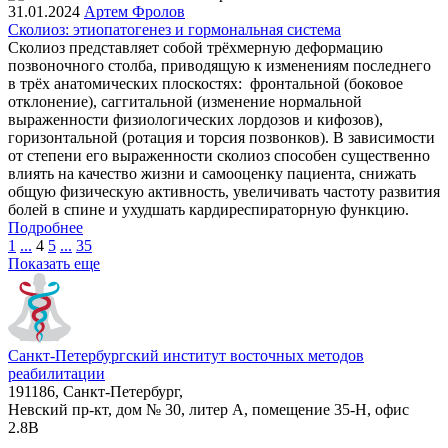
31.01.2024
Артем Фролов
Сколиоз: этиопатогенез и гормональная система
Сколиоз представляет собой трёхмерную деформацию
позвоночного столба, приводящую к изменениям последнего
в трёх анатомических плоскостях: фронтальной (боковое
отклонение), саггитальной (изменение нормальной
выраженности физиологических лордозов и кифозов),
горизонтальной (ротация и торсия позвонков). В зависимости
от степени его выраженности сколиоз способен существенно
влиять на качество жизни и самооценку пациента, снижать
общую физическую активность, увеличивать частоту развития
болей в спине и ухудшать кардиреспираторную функцию.
Подробнее
1
...
4
5
...
35
Показать еще
Санкт-Петербургский институт восточных методов
реабилитации
191186, Санкт-Петербург,
Невский пр-кт, дом № 30, литер А, помещение 35-Н, офис
2.8В