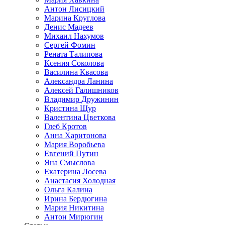
Антон Лисицкий
Марина Круглова
Денис Мадеев
Михаил Нахумов
Сергей Фомин
Рената Талипова
Ксения Соколова
Василина Квасова
Александра Ланина
Алексей Галишников
Владимир Дружинин
Кристина Щур
Валентина Цветкова
Глеб Кротов
Анна Харитонова
Мария Воробьева
Евгений Путин
Яна Смыслова
Екатерина Лосева
Анастасия Холодная
Ольга Калина
Ирина Бердюгина
Мария Никитина
Антон Мирюгин