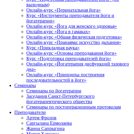
выходным)
Онлайн-курс «Перинатальная йога»
Курс «Инструменты преподавателя йоги и
йогатерапии»
Онлайн-курс «Йога для женского здоровья»
Онлайн-курс «Йога в гамаках»
Онлайн-курс «Общая физическая подготовка»
Онлайн-курс «Пранаяма: искусство дыхания»
Курс «Прикладная наука»
Онлайн-курс «Основы преподавания йоги»
Курс «Подготовка преподавателей йоги»
Онлайн-курс «Йогатерапия дисфункций тазового
дна»
Онлайн-курс «Принципы построения
последовательностей в йоге»
Семинары
Семинары по йогатерапии
Заседания Санкт-Петербургского
йогатерапевтического общества
Семинары по постоперационным протоколам
Преподаватели
Артем Фролов
Саргылана Ермолаева
Жанна Сапрыгина
Мария Хавкина