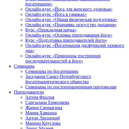
йогатерапии»
Онлайн-курс «Йога для женского здоровья»
Онлайн-курс «Йога в гамаках»
Онлайн-курс «Общая физическая подготовка»
Онлайн-курс «Пранаяма: искусство дыхания»
Курс «Прикладная наука»
Онлайн-курс «Основы преподавания йоги»
Курс «Подготовка преподавателей йоги»
Онлайн-курс «Йогатерапия дисфункций тазового
дна»
Онлайн-курс «Принципы построения
последовательностей в йоге»
Семинары
Семинары по йогатерапии
Заседания Санкт-Петербургского
йогатерапевтического общества
Семинары по постоперационным протоколам
Преподаватели
Артем Фролов
Саргылана Ермолаева
Жанна Сапрыгина
Мария Хавкина
Антон Лисицкий
Марина Круглова
Денис Мадеев