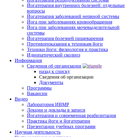
Йогатерапия внутренних болезней: отдельные
вопросы
Йогатерапия заболеваний нервной системы
Йога при заболеваниях кровообращения
Йога при заболеваниях мочевыделительной
системы
Йогатерапия болезней пищеварения
Противопоказания к техникам йоги
Техники йоги: физиология и практика
Идиопатический сколиоз
Информация
Сведения об организации
назад к списку
Сведения об организации
Документы
Программы
Вакансии
Видео
Лаборатория ИВМР
Лекции и доклады в записи
Йогатерапия и современная реабилитация
Практика йоги и йогатерапии
Презентации учебных программ
Научная деятельность