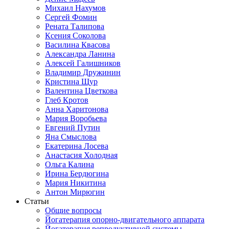
Михаил Нахумов
Сергей Фомин
Рената Талипова
Ксения Соколова
Василина Квасова
Александра Ланина
Алексей Галишников
Владимир Дружинин
Кристина Щур
Валентина Цветкова
Глеб Кротов
Анна Харитонова
Мария Воробьева
Евгений Путин
Яна Смыслова
Екатерина Лосева
Анастасия Холодная
Ольга Калина
Ирина Бердюгина
Мария Никитина
Антон Мирюгин
Статьи
Общие вопросы
Йогатерапия опорно-двигательного аппарата
Йогатерапия репродуктивной системы