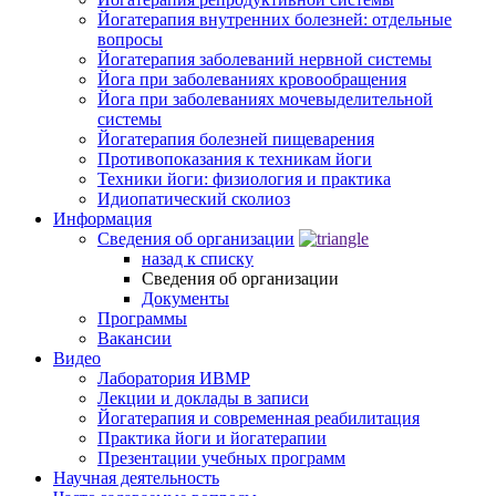
Йогатерапия внутренних болезней: отдельные
вопросы
Йогатерапия заболеваний нервной системы
Йога при заболеваниях кровообращения
Йога при заболеваниях мочевыделительной
системы
Йогатерапия болезней пищеварения
Противопоказания к техникам йоги
Техники йоги: физиология и практика
Идиопатический сколиоз
Информация
Сведения об организации
назад к списку
Сведения об организации
Документы
Программы
Вакансии
Видео
Лаборатория ИВМР
Лекции и доклады в записи
Йогатерапия и современная реабилитация
Практика йоги и йогатерапии
Презентации учебных программ
Научная деятельность