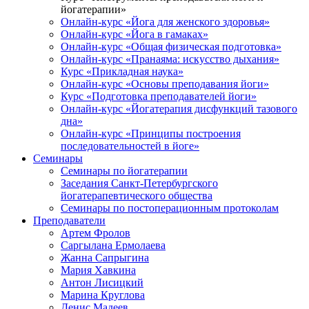
йогатерапии»
Онлайн-курс «Йога для женского здоровья»
Онлайн-курс «Йога в гамаках»
Онлайн-курс «Общая физическая подготовка»
Онлайн-курс «Пранаяма: искусство дыхания»
Курс «Прикладная наука»
Онлайн-курс «Основы преподавания йоги»
Курс «Подготовка преподавателей йоги»
Онлайн-курс «Йогатерапия дисфункций тазового
дна»
Онлайн-курс «Принципы построения
последовательностей в йоге»
Семинары
Семинары по йогатерапии
Заседания Санкт-Петербургского
йогатерапевтического общества
Семинары по постоперационным протоколам
Преподаватели
Артем Фролов
Саргылана Ермолаева
Жанна Сапрыгина
Мария Хавкина
Антон Лисицкий
Марина Круглова
Денис Мадеев