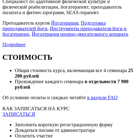
Специалист по адаптивной физической культуре и
физической реабилитации, йогатерапевт, преподаватель
пилатеса и фитнес-программ, SEAS-терапевт.
Преподаватель курсов
Йогатерапия
,
Подготовка
преподавателей йоги
,
Инструменты преподавателя йоги и
йогатерапии
,
Йогатерапия опорно-двигательного аппарата
.
Подробнее
СТОИМОСТЬ
Общая стоимость курса, включающая все 4 семинара
25
200 рублей
Прохождение каждого семинара
в отдельности
7 900
рублей
Об условиях оплаты и скидках читайте
в разделе FAQ
КАК ЗАПИСАТЬСЯ НА КУРС
ЗАПИСАТЬСЯ
Заполнить короткую регистрационную форму
Дождаться письма от администратора
Оплатить участие