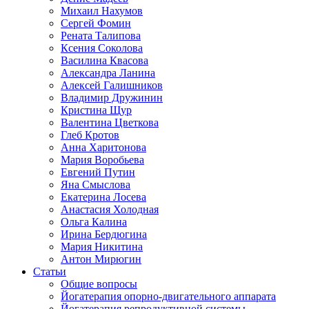
Михаил Нахумов
Сергей Фомин
Рената Талипова
Ксения Соколова
Василина Квасова
Александра Ланина
Алексей Галишников
Владимир Дружинин
Кристина Щур
Валентина Цветкова
Глеб Кротов
Анна Харитонова
Мария Воробьева
Евгений Путин
Яна Смыслова
Екатерина Лосева
Анастасия Холодная
Ольга Калина
Ирина Бердюгина
Мария Никитина
Антон Мирюгин
Статьи
Общие вопросы
Йогатерапия опорно-двигательного аппарата
Йогатерапия репродуктивной системы