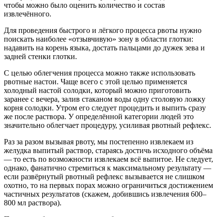
чтобы можно было оценить количество и состав
извлечённого.
Для проведения быстрого и лёгкого процесса рвоты нужно
поискать наиболее «отзывчивую» зону в области глотки:
надавить на корень языка, достать пальцами до дужек зева и
задней стенки глотки.
С целью облегчения процесса можно также использовать
рвотные настои. Чаще всего с этой целью применяется
холодный настой солодки, который можно приготовить
заранее с вечера, залив стаканом воды одну столовую ложку
корня солодки. Утром его следует процедить и выпить сразу
же после раствора. У определённой категории людей это
значительно облегчает процедуру, усиливая рвотный рефлекс.
Раз за разом вызывая рвоту, мы постепенно извлекаем из
желудка выпитый раствор, стараясь достичь исходного объёма
— то есть по возможности извлекаем всё выпитое. Не следует,
однако, фанатично стремиться к максимальному результату —
если развёрнутый рвотный рефлекс вызывается не слишком
охотно, то на первых порах можно ограничиться достижением
частичных результатов (скажем, добившись извлечения 600–
800 мл раствора).