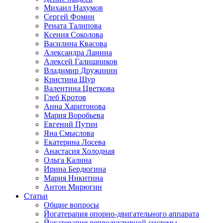
Михаил Нахумов
Сергей Фомин
Рената Талипова
Ксения Соколова
Василина Квасова
Александра Ланина
Алексей Галишников
Владимир Дружинин
Кристина Щур
Валентина Цветкова
Глеб Кротов
Анна Харитонова
Мария Воробьева
Евгений Путин
Яна Смыслова
Екатерина Лосева
Анастасия Холодная
Ольга Калина
Ирина Бердюгина
Мария Никитина
Антон Мирюгин
Статьи
Общие вопросы
Йогатерапия опорно-двигательного аппарата
Йогатерапия репродуктивной системы