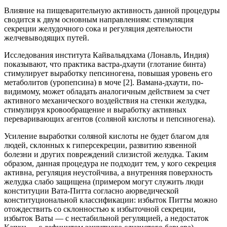
Влияние на пищеварительную активность данной процедуры
сводится к двум основным направлениям: стимуляция
секреции желудочного сока и регуляция деятельности
желчевыводящих путей.
Исследования института Кайвальядхама (Лонавль, Индия)
показывают, что практика вастра-дхаути (глотание бинта)
стимулирует выработку пепсиногена, повышая уровень его
метаболитов (уропепсина) в моче [2]. Вамана-дхаути, по-
видимому, может обладать аналогичным действием за счет
активного механического воздействия на стенки желудка,
стимулируя кровообращение и выработку активных
переваривающих агентов (соляной кислоты и пепсиногена).
Усиление выработки соляной кислоты не будет благом для
людей, склонных к гиперсекреции, развитию язвенной
болезни и других повреждений слизистой желудка. Таким
образом, данная процедура не подходит тем, у кого секреция
активна, регуляция неустойчива, а внутренняя поверхность
желудка слабо защищена (примером могут служить люди
конституции Вата-Питта согласно аюрведической
конституциональной классификации: избыток Питты можно
отождествить со склонностью к избыточной секреции,
избыток Ваты — с нестабильной регуляцией, а недостаток