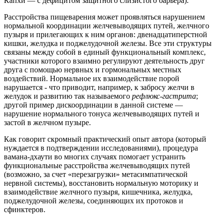
Капхи — с дефицитом защитного слизистого барьера).
Расстройства пищеварения может проявляться нарушением
нормальной координации желчевыводящих путей, желчного
пузыря и прилегающих к ним органов: двенадцатиперстной
кишки, желудка и поджелудочной железы. Все эти структуры
связаны между собой в единый функциональный комплекс,
участники которого взаимно регулируют деятельность друг
друга с помощью нервных и гормональных местных
воздействий. Нормальное их взаимодействие порой
нарушается - что приводит, например, к забросу желчи в
желудок и развитию так называемого
рефлюкс-гастрита
;
другой пример дискоординации в данной системе —
нарушение нормального тонуса желчевыводящих путей и
застой в желчном пузыре.
Как говорит скромный практический опыт автора (который
нуждается в подтверждении исследованиями), процедура
вамана-дхаути во многих случаях помогает устранить
функциональные расстройства желчевыводящих путей
(возможно, за счет «перезагрузки» метасимпатической
нервной системы), восстановить нормальную моторику и
взаимодействие желчного пузыря, кишечника, желудка,
поджелудочной железы, соединяющих их протоков и
сфинктеров.