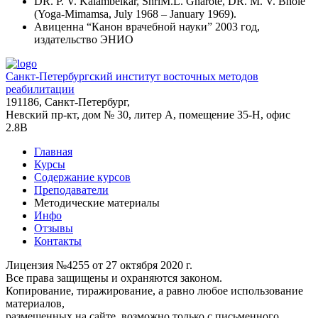
DR. P. V. Kalambelkar, ShriM.L. Gharote, DR. M. V. Bhole
(Yoga-Mimamsa, July 1968 – January 1969).
Авиценна “Канон врачебной науки” 2003 год,
издательство ЭНИО
Санкт-Петербургский институт восточных методов
реабилитации
191186, Санкт-Петербург,
Невский пр-кт, дом № 30, литер А, помещение 35-Н, офис
2.8В
Главная
Курсы
Содержание курсов
Преподаватели
Методические материалы
Инфо
Отзывы
Контакты
Лицензия №4255 от 27 октября 2020 г.
Все права защищены и охраняются законом.
Копирование, тиражирование, а равно любое использование
материалов,
размещенных на сайте, возможно только с письменного