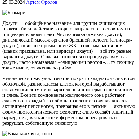
25.03.2024
Артем Фролов
Дхаути — обобщённое название для группы очищающих
практик йоги, действие которых направлено в основном на
пищеварительный тракт. Чистка языка (джихва-дхаути),
динамический массаж органов брюшной полости (агнисара-
дхаути), сквозное промывание ЖКТ солевым раствором
(шанкх-пракшалана, или варисара-дхаути) — всё это разные
варианты дхаути. Сюда же относится и процедура вамана-
дхаути, часто называемая «очищающей рвотой». Эту технику
также именуют «кунжал-крийя».
Человеческий желудок изнутри покрыт складчатой слизистой
оболочкой, разные классы клеток которой вырабатывают
соляную кислоту, пищеварительный профермент пепсиноген
и слизь. Все эти компоненты желудочного сока работают
слаженно и каждый в своём направлении: соляная кислота
активирует пепсиноген, превращая его в пепсин — активную
форму протеолитического фермента; слизь создаёт защитный
барьер, не давая кислоте и ферментам переваривать и
разрушать собственную слизистую.