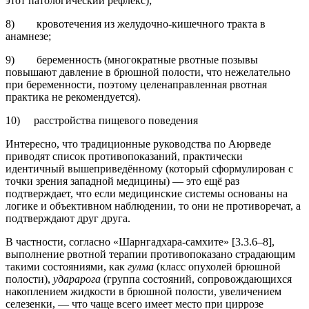
этот патологический рефлекс);
8) кровотечения из желудочно-кишечного тракта в
анамнезе;
9) беременность (многократные рвотные позывы
повышают давление в брюшной полости, что нежелательно
при беременности, поэтому целенаправленная рвотная
практика не рекомендуется).
10) расстройства пищевого поведения
Интересно, что традиционные руководства по Аюрведе
приводят список противопоказаний, практически
идентичный вышеприведённому (который сформулирован с
точки зрения западной медицины) — это ещё раз
подтверждает, что если медицинские системы основаны на
логике и объективном наблюдении, то они не противоречат, а
подтверждают друг друга.
В частности, согласно «Шарнгадхара-самхите» [3.3.6–8],
выполнение рвотной терапии противопоказано страдающим
такими состояниями, как
гулма
(класс опухолей брюшной
полости),
ударарога
(группа состояний, сопровождающихся
накоплением жидкости в брюшной полости, увеличением
селезенки, — что чаще всего имеет место при циррозе