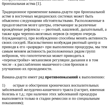
бронхиальная астма [1].
Традиционное применение вамана-дхаути при бронхиальной
астме в восточных медицинских системах может быть
объяснено следующими обстоятельствами. Расположенные в
продолговатом мозге центры, отвечающие за различные
врождённые рефлексы — рвотный, кашлевой, дыхательный, а
также ядра черепно-мозговых нервов (в первую очередь
блуждающего), при возбуждении способны менять активность
своих соседей. Насильственно возбуждая рвотный центр и
приводя к его «разрядке» при выполнении процедуры, мы тем
самым меняем активность расположенных рядом групп
нейронов, что гипотетически может приводить к
«перенастройке» механизмов регуляции дыхания и в том
числе - к расслаблению мышечного слоя бронхов и
улучшению их проходимости.
Вамана-дхаути имеет ряд
противопоказаний
к выполнению:
1) острые и обострения хронических воспалительных
заболеваний желудочно-кишечного тракта (гастрит, язвенная
болезнь и т.д.; при наличии этих заболеваний процедура
выполняется только в стадии ремиссии и по специальным
показаниям);