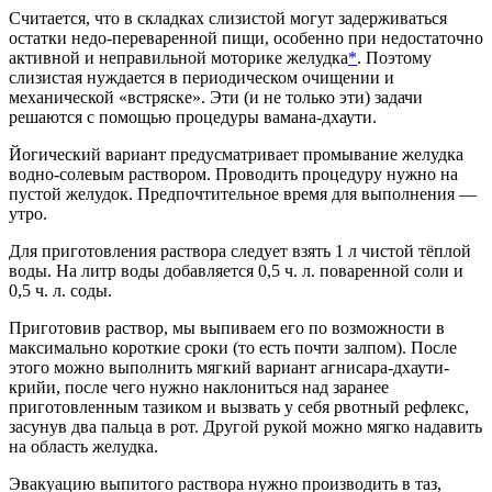
Считается, что в складках слизистой могут задерживаться
остатки недо-переваренной пищи, особенно при недостаточно
активной и неправильной моторике желудка
*
. Поэтому
слизистая нуждается в периодическом очищении и
механической «встряске». Эти (и не только эти) задачи
решаются с помощью процедуры вамана-дхаути.
Йогический вариант предусматривает промывание желудка
водно-солевым раствором. Проводить процедуру нужно на
пустой желудок. Предпочтительное время для выполнения —
утро.
Для приготовления раствора следует взять 1 л чистой тёплой
воды. На литр воды добавляется 0,5 ч. л. поваренной соли и
0,5 ч. л. соды.
Приготовив раствор, мы выпиваем его по возможности в
максимально короткие сроки (то есть почти залпом). После
этого можно выполнить мягкий вариант агнисара-дхаути-
крийи, после чего нужно наклониться над заранее
приготовленным тазиком и вызвать у себя рвотный рефлекс,
засунув два пальца в рот. Другой рукой можно мягко надавить
на область желудка.
Эвакуацию выпитого раствора нужно производить в таз,