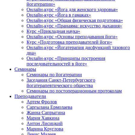
йогатерапии»
Онлайн-курс «Йога для женского здоровья»
Онлайн-курс «Йога в гамаках»
Онлайн-курс «Общая физическая подготовка»
Онлайн-курс «Пранаяма: искусство дыхания»
Курс «Прикладная наука»
Онлайн-курс «Основы преподавания йоги»
Курс «Подготовка преподавателей йоги»
Онлайн-курс «Йогатерапия дисфункций тазового
дна»
Онлайн-курс «Принципы построения
последовательностей в йоге»
Семинары
Семинары по йогатерапии
Заседания Санкт-Петербургского
йогатерапевтического общества
Семинары по постоперационным протоколам
Преподаватели
Артем Фролов
Саргылана Ермолаева
Жанна Сапрыгина
Мария Хавкина
Антон Лисицкий
Марина Круглова
Денис Мадеев