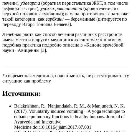
печени),
удаварта
(обратная перистальтика ЖКТ, в том числе
рефлюкс-гастрит),
урдхва-рактапитта
(кровотечения из
верхней половины туловища); вамана противопоказана также
такой категории, как
гарбхини
— беременные (цитируется по
переводу Игоря Тонояна-Беляева).
Лечебная рвота как способ лечения различных расстройств
имела место и в других медицинских системах: к примеру,
подобная практика подробно описана в «Каноне врачебной
науки» Авиценны [3].
* современная медицина, надо отметить, не рассматривает эту
ситуацию как проблему
Источники:
Balakrishnan, R., Nanjundaiah, R. M., & Manjunath, N. K.
(2017). Voluntarily induced vomiting – A yoga technique to
enhance pulmonary functions in healthy humans. Journal of
Ayurveda and Integrative
Medicine.doi:10.1016/j.jaim.2017.07.001