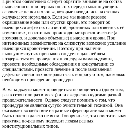
При этом обязательно следует обратить внимание на состав
выделенного: при первых опытах нередко можно увидеть
сероватые пенки и хлопья, которые находились на стенках
желудка; это нормально. Если же мы видим розовое
окрашивание воды или сгустки крови, это говорит об
имеющихся дефектах слизистой, эрозивных или язвенных её
изменениях, из которых происходят микроскопические (а
возможно, и довольно объемные) выделения крови. При
интенсивных воздействиях на слизистую возможно усиление
имеющихся кровотечений. Поэтому при наличии
вышеупомянутых признаков следует в дальнейшем
воздержаться от проведения процедуры вамана-дхаути,
провести необходимые обследования и консультации со
специалистами, провести лечение и после заживления
дефектов слизистых возвращаться к вопросу о том, насколько
необходимо проведение процедуры.
Вамана-дхаути может проводиться периодически (допустим,
раз в сезон или раз в месяц) или ежедневно курсами разной
продолжительности. Однако следует помнить о том, что
процедура не является сугубо очистительной техникой. Она
оказывает воздействие на разные сферы организма и может
быть полезна далеко не всем. Говоря иначе, эта очистительная
практика по-разному подходит людям разных
конституциональных типов.