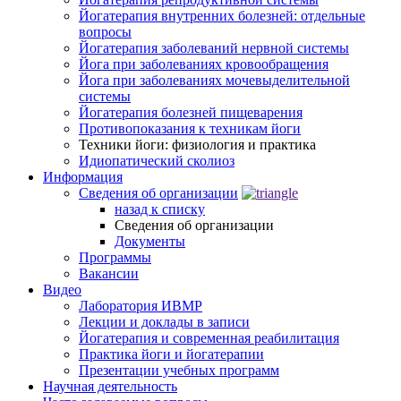
Йогатерапия внутренних болезней: отдельные
вопросы
Йогатерапия заболеваний нервной системы
Йога при заболеваниях кровообращения
Йога при заболеваниях мочевыделительной
системы
Йогатерапия болезней пищеварения
Противопоказания к техникам йоги
Техники йоги: физиология и практика
Идиопатический сколиоз
Информация
Сведения об организации
назад к списку
Сведения об организации
Документы
Программы
Вакансии
Видео
Лаборатория ИВМР
Лекции и доклады в записи
Йогатерапия и современная реабилитация
Практика йоги и йогатерапии
Презентации учебных программ
Научная деятельность