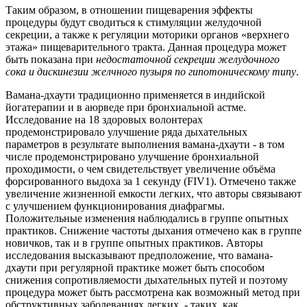
Таким образом, в отношении пищеварения эффекты
процедуры будут сводиться к стимуляции желудочной
секреции, а также к регуляции моторики органов «верхнего
этажа» пищеварительного тракта. Данная процедура может
быть показана при
недостаточной секреции желудочного
сока и дискинезии желчного пузыря по гипотоническому типу
.
Вамана-дхаути традиционно применяется в индийской
йогатерапии и в аюрведе при бронхиальной астме.
Исследование на 18 здоровых волонтерах
продемонстрировало улучшение ряда дыхательных
параметров в результате выполнения вамана-дхаути - в том
числе продемонстрировано улучшение бронхиальной
проходимости, о чем свидетельствует увеличение объёма
форсированного выдоха за 1 секунду (FIV1). Отмечено также
увеличение жизненной емкости легких, что авторы связывают
с улучшением функционирования диафрагмы.
Положительные изменения наблюдались в группе опытных
практиков. Снижение частоты дыхания отмечено как в группе
новичков, так и в группе опытных практиков. Авторы
исследования высказывают предположение, что вамана-
дхаути при регулярной практике может быть способом
снижения сопротивляемости дыхательных путей и поэтому
процедура может быть рассмотрена как возможный метод при
обструктивных заболеваниях легких - таких, как