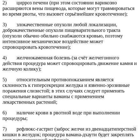
2) цирроз печени (при этом состоянии варикозно
расширяются вены пищевода, которые могут травмироваться
во время рвоты, что вызовет серьёзнейшее кровотечение);
3) злокачественные опухоли любой локализации,
доброкачественные опухоли пищеварительного тракта
(опухоли обычно обильно снабжаются кровью, поэтому
интенсивное механическое воздействие может
спровоцировать кровотечение);
4) желчнокаменная болезнь (за счёт желчегонного
действия процедура может спровоцировать движение камня и
желчную колику);
5) относительным противопоказанием является
склонность к гиперсекреции желудка и язвенно-эрозивные
поражения слизистой; в этих случаях следует применять
специальные варианты ваманы с применением
лекарственных растений;
6) наличие крови в рвотной воде при выполнении
процедуры;
7) рефлюкс-гастрит (заброс желчи из двенадцатиперстной
кишки в желудок; процедура вамана-дхаути будет закреплять