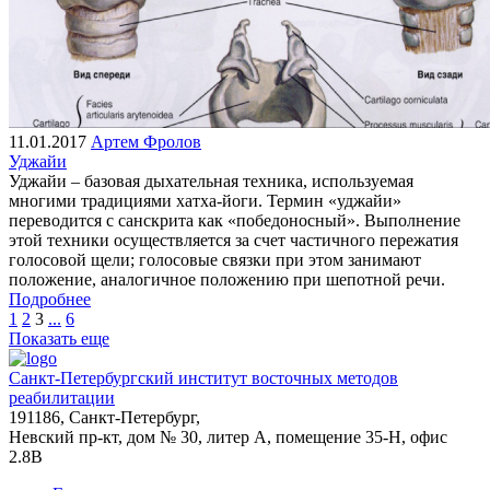
11.01.2017
Артем Фролов
Уджайи
Уджайи – базовая дыхательная техника, используемая
многими традициями хатха-йоги. Термин «уджайи»
переводится с санскрита как «победоносный». Выполнение
этой техники осуществляется за счет частичного пережатия
голосовой щели; голосовые связки при этом занимают
положение, аналогичное положению при шепотной речи.
Подробнее
1
2
3
...
6
Показать еще
Санкт-Петербургский институт восточных методов
реабилитации
191186, Санкт-Петербург,
Невский пр-кт, дом № 30, литер А, помещение 35-Н, офис
2.8В