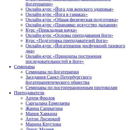
йогатерапии»
Онлайн-курс «Йога для женского здоровья»
Онлайн-курс «Йога в гамаках»
Онлайн-курс «Общая физическая подготовка»
Онлайн-курс «Пранаяма: искусство дыхания»
Курс «Прикладная наука»
Онлайн-курс «Основы преподавания йоги»
Курс «Подготовка преподавателей йоги»
Онлайн-курс «Йогатерапия дисфункций тазового
дна»
Онлайн-курс «Принципы построения
последовательностей в йоге»
Семинары
Семинары по йогатерапии
Заседания Санкт-Петербургского
йогатерапевтического общества
Семинары по постоперационным протоколам
Преподаватели
Артем Фролов
Саргылана Ермолаева
Жанна Сапрыгина
Мария Хавкина
Антон Лисицкий
Марина Круглова
Денис Мадеев