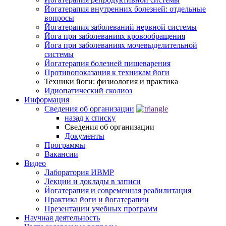
Йогатерапия внутренних болезней: отдельные
вопросы
Йогатерапия заболеваний нервной системы
Йога при заболеваниях кровообращения
Йога при заболеваниях мочевыделительной
системы
Йогатерапия болезней пищеварения
Противопоказания к техникам йоги
Техники йоги: физиология и практика
Идиопатический сколиоз
Информация
Сведения об организации
назад к списку
Сведения об организации
Документы
Программы
Вакансии
Видео
Лаборатория ИВМР
Лекции и доклады в записи
Йогатерапия и современная реабилитация
Практика йоги и йогатерапии
Презентации учебных программ
Научная деятельность