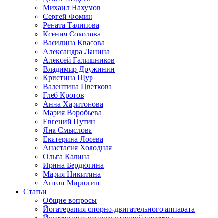
Михаил Нахумов
Сергей Фомин
Рената Талипова
Ксения Соколова
Василина Квасова
Александра Ланина
Алексей Галишников
Владимир Дружинин
Кристина Щур
Валентина Цветкова
Глеб Кротов
Анна Харитонова
Мария Воробьева
Евгений Путин
Яна Смыслова
Екатерина Лосева
Анастасия Холодная
Ольга Калина
Ирина Бердюгина
Мария Никитина
Антон Мирюгин
Статьи
Общие вопросы
Йогатерапия опорно-двигательного аппарата
Йогатерапия репродуктивной системы