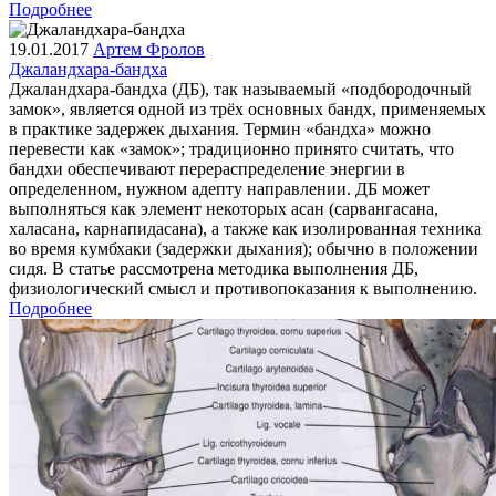
Подробнее
19.01.2017
Артем Фролов
Джаландхара-бандха
Джаландхара-бандха (ДБ), так называемый «подбородочный
замок», является одной из трёх основных бандх, применяемых
в практике задержек дыхания. Термин «бандха» можно
перевести как «замок»; традиционно принято считать, что
бандхи обеспечивают перераспределение энергии в
определенном, нужном адепту направлении. ДБ может
выполняться как элемент некоторых асан (сарвангасана,
халасана, карнапидасана), а также как изолированная техника
во время кумбхаки (задержки дыхания); обычно в положении
сидя. В статье рассмотрена методика выполнения ДБ,
физиологический смысл и противопоказания к выполнению.
Подробнее