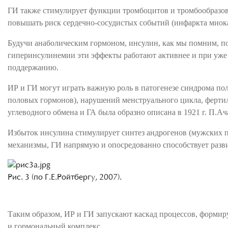
ГИ также стимулирует функции тромбоцитов и тромбообразова
повышать риск сердечно-сосудистых событий (инфаркта миока
Будучи анаболическим гормоном, инсулин, как мы помним, по
гиперинсулинемии эти эффекты работают активнее и при уже
поддержанию.
ИР и ГИ могут играть важную роль в патогенезе синдрома п
половых гормонов), нарушений менструального цикла, ферти
углеводного обмена и ГА была образно описана в 1921 г. П.
Избыток инсулина стимулирует синтез андрогенов (мужских 
механизмы, ГИ напрямую и опосредованно способствует разви
Рис. 3 (по Г.Е.Ройтбергу, 2007).
Таким образом, ИР и ГИ запускают каскад процессов, форм
и гормональный комплекс.