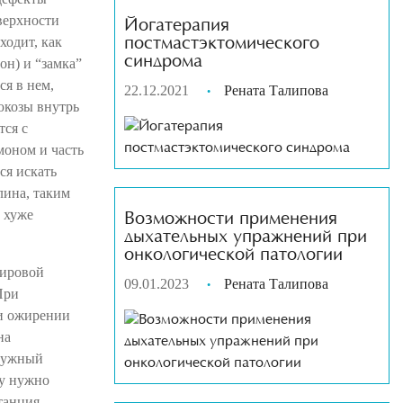
верхности
Йогатерапия
ходит, как
постмастэктомического
синдрома
он) и “замка”
ся в нем,
22.12.2021
Рената Талипова
юкозы внутрь
тся с
моном и часть
ся искать
лина, таким
и хуже
Возможности применения
дыхательных упражнений при
онкологической патологии
жировой
09.01.2023
Рената Талипова
При
ри ожирении
на
 нужный
му нужно
станция