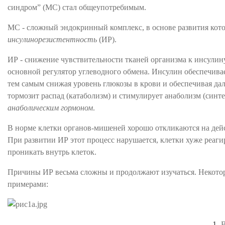
синдром” (МС) стал общеупотребимым.
МС - сложный эндокринный комплекс, в основе развития кото
инсулинорезистентность
(ИР).
ИР - снижение чувствительности тканей организма к инсулин
основной регулятор углеводного обмена. Инсулин обеспечива
тем самым снижая уровень глюкозы в крови и обеспечивая да
тормозит распад (катаболизм) и стимулирует анаболизм (синт
анаболическим гормоном
.
В норме клетки органов-мишеней хорошо откликаются на дейст
При развитии ИР этот процесс нарушается, клетки хуже реаги
проникать внутрь клеток.
Причины ИР весьма сложны и продолжают изучаться. Некот
примерами:
В