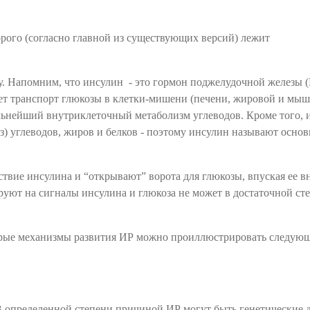
рого (согласно главной из существующих версий) лежит
у. Напомним, что инсулин - это гормон поджелудочной железы 
ет транспорт глюкозы в клетки-мишени (печени, жировой и мыш
льнейший внутриклеточный метаболизм углеводов. Кроме того, 
ез) углеводов, жиров и белков - поэтому инсулин называют осно
вие инсулина и “открывают” ворота для глюкозы, впуская ее вн
руют на сигналы инсулина и глюкоза не может в достаточной ст
орые механизмы развития ИР можно проиллюстрировать следую
 определенной степени причиной ИР могут быть генетические 