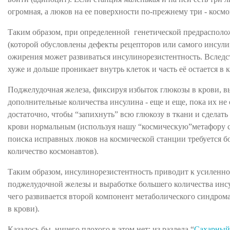
огромная, а люков на ее поверхности по-прежнему три - космон
Таким образом, при определенной генетической предраспол
(которой обусловлены дефекты рецепторов или самого инсулин
ожирения может развиваться инсулинорезистентность. Вследс
хуже и дольше проникает внутрь клеток и часть её остается в 
Поджелудочная железа, фиксируя избыток глюкозы в крови, в
дополнительные количества инсулина - еще и еще, пока их не
достаточно, чтобы “запихнуть” всю глюкозу в ткани и сделать 
крови нормальным (используя нашу “космическую”метафору с
поиска исправных люков на космической станции требуется б
количество космонавтов).
Таким образом, инсулинорезистентность приводит к усиленно
поджелудочной железы и выработке большего количества инсу
чего развивается второй компонент метаболического синдром
в крови).
Казалось бы, ничего плохого в этом нет; из раздела “
Сахарный 