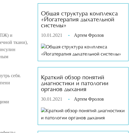
Общая структура комплекса
«Йогатерапия дыхательной
системы»
(ПЖ) и
10.01.2021
Артем Фролов
ечной ткани),
инсулин
вным
утрь себя.
Краткий обзор понятий
епени
диагностики и патологии
органов дыхания
30.01.2021
Артем Фролов
щими
дефекты