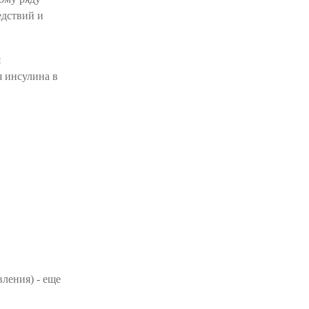
едствий и
я
 инсулина в
ления) - еще