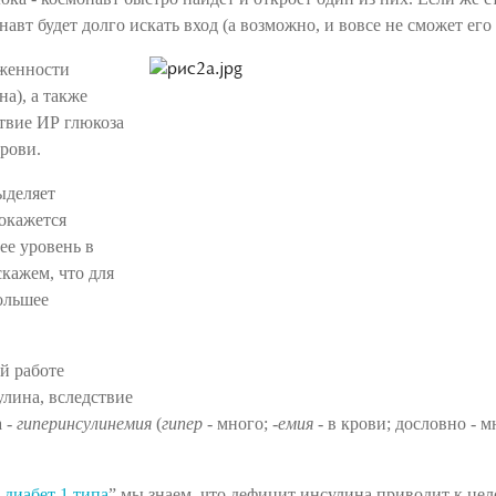
авт будет долго искать вход (а возможно, и вовсе не сможет его
оженности
а), а также
твие ИР глюкоза
крови.
ыделяет
 окажется
ее уровень в
кажем, что для
ольшее
й работе
лина, вследствие
а -
гиперинсулинемия
(
гипер
- много;
-емия
- в крови; дословно - 
диабет 1 типа
” мы знаем, что дефицит инсулина приводит к цел