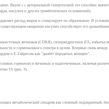
ние. Вкупе с с артериальной гипертензией это способно значит
рда, инсульта и других тромботических осложнений).
давляет распад жиров и стимулирует их образование. В условия
 существующем ожирении инсулин способствует его дальнейше
оликистозных яичников (СПКЯ), гиперандрогении (ГА, избытка 
льности и гормонального спектра в целом. Впервые связь межд
Ачардом и Е.Тайрисом как ”диабет бородатых женщин”.
половых гормонов) в яичниках и надпочечниках; включая разли
тию ГА (рис. 3).
ирующих метаболический синдром как сложный эндокринный, б