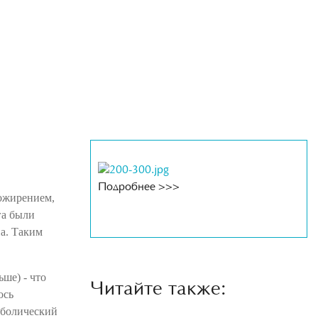
21.01.2025
Подробнее >>>
 ожирением,
га были
а. Таким
ьше) - что
Читайте также:
ось
аболический