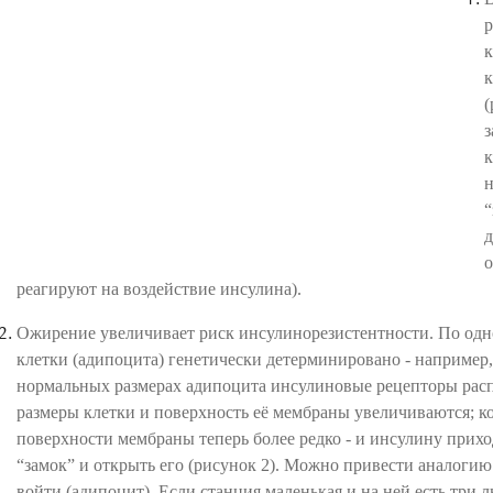
р
к
к
(
з
к
н
“
д
о
реагируют на воздействие инсулина).
Ожирение увеличивает риск инсулинорезистентности. По одно
клетки (адипоцита) генетически детерминировано - например,
нормальных размерах адипоцита инсулиновые рецепторы рас
размеры клетки и поверхность её мембраны увеличиваются; к
поверхности мембраны теперь более редко - и инсулину прих
“замок” и открыть его (рисунок 2). Можно привести аналогию
войти (адипоцит). Если станция маленькая и на ней есть три 