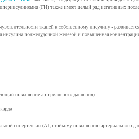
, гиперинсулинемия (ГИ) также имеет целый ряд негативных посл
 чувствительности тканей к собственному инсулину - развиваетс
ия инсулина поджелудочной железой и повышенная концентрация
рующий повышение артериального давления)
окарда
льной гипертензии (АГ, стойкому повышению артериального дав