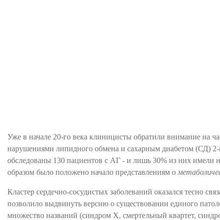
МЕТАБОЛИЧЕСКИЙ СИНДРО
Автор статьи:
Артем Фролов
Уже в начале 20-го века клиницисты обратили внимание на ч
нарушениями липидного обмена и сахарным диабетом (СД) 2-го
обследованы 130 пациентов с АГ - и лишь 30% из них имели 
образом было положено начало представлениям о
метаболиче
Кластер сердечно-сосудистых заболеваний оказался тесно связ
позволило выдвинуть версию о существовании единого патоло
множество названий (синдром Х, смертельный квартет, синдро