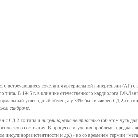
М И ОЖИРЕНИЕ. ЧАСТЬ 1.
асто встречающиеся сочетания артериальной гипертензии (АГ) с
 типа. В 1945 г. в клинике отечественного кардиолога Г.Ф.Лан
нормальный углеводный обмен, а у 39% был выявлен СД 2-го тип
ском синдроме
.
ан с СД 2-го типа и
инсулинорезистентностью
(об этом чуть дал
гического состояния. В процессе изучения проблемы предлагал
м инсулинорезистентности и др.) - но со временем термин “мет