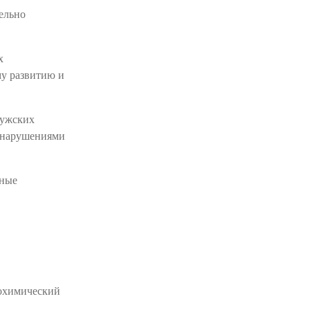
ельно
х
му развитию и
мужских
у нарушениями
чные
иохимический