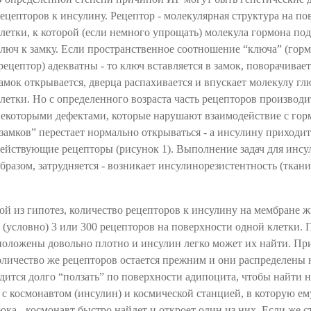
ецепторов к инсулину. Рецептор - молекулярная структура на по
летки, к которой (если немного упрощать) молекула гормона под
люч к замку. Если пространственное соотношение “ключа” (горм
рецептор) адекватны - то ключ вставляется в замок, поворачивает
амок открывается, дверца распахивается и впускает молекулу гл
летки. Но с определенного возраста часть рецепторов производи
екоторыми дефектами, которые нарушают взаимодействие с гор
замков” перестает нормально открываться - а инсулину приходит
ействующие рецепторы (рисунок 1). Выполнение задач для инсу
бразом, затрудняется - возникает инсулинорезистентность (ткан
й из гипотез, количество рецепторов к инсулину на мембране 
 (условно) 3 или 300 рецепторов на поверхности одной клетки. 
положены довольно плотно и инсулин легко может их найти. П
оличество же рецепторов остается прежним и они распределены 
одится долго “ползать” по поверхности адипоцита, чтобы найти
 с космонавтом (инсулин) и космической станцией, в которую е
люка - космонавт быстро найдет и откроет один из них. Если же 